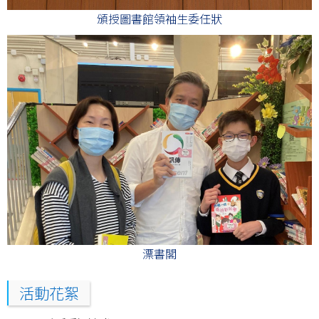
頒授圖書館領袖生委任狀
漂書閣
活動花絮