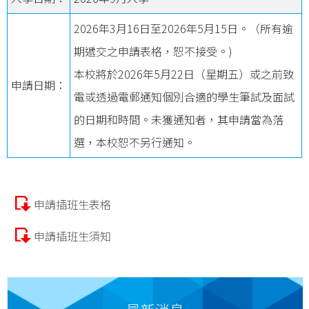
2026
年
3
月
16
日至
2026
年
5
月
15
日。（所有逾
期遞交之申請表格，恕不接受。
)
本校將於
2026
年
5
月
22
日（星期五）或之前致
申請日期：
電或透過電郵通知個別合適的學生筆試及面試
的日期和時間。未獲通知者，其申請當為落
選，本校恕不另行通知。
申請插班生表格
申請插班生須知